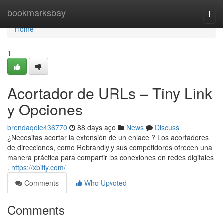
Home
bookmarksbay
Togg
navi
Home
1
Acortador de URLs – Tiny Link
y Opciones
brendaqole436770
88 days ago
News
Discuss
¿Necesitas acortar la extensión de un enlace ? Los acortadores
de direcciones, como Rebrandly y sus competidores ofrecen una
manera práctica para compartir los conexiones en redes digitales
.
https://xbitly.com/
Comments
Who Upvoted
Comments