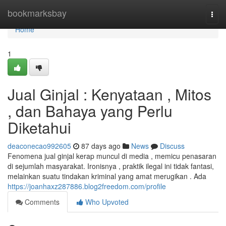
Home
bookmarksbay
Togg
navi
Home
1
Jual Ginjal : Kenyataan , Mitos
, dan Bahaya yang Perlu
Diketahui
deaconecao992605
87 days ago
News
Discuss
Fenomena jual ginjal kerap muncul di media , memicu penasaran
di sejumlah masyarakat. Ironisnya , praktik ilegal ini tidak fantasi,
melainkan suatu tindakan kriminal yang amat merugikan . Ada
https://joanhaxz287886.blog2freedom.com/profile
Comments
Who Upvoted