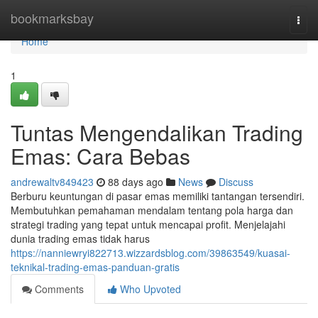
Home
bookmarksbay
Togg
navi
Home
1
Tuntas Mengendalikan Trading
Emas: Cara Bebas
andrewaltv849423
88 days ago
News
Discuss
Berburu keuntungan di pasar emas memiliki tantangan tersendiri.
Membutuhkan pemahaman mendalam tentang pola harga dan
strategi trading yang tepat untuk mencapai profit. Menjelajahi
dunia trading emas tidak harus
https://nanniewryi822713.wizzardsblog.com/39863549/kuasai-
teknikal-trading-emas-panduan-gratis
Comments
Who Upvoted