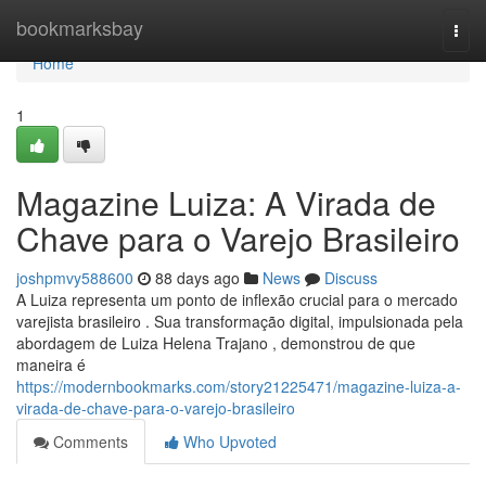
Home
bookmarksbay
Togg
navi
Home
1
Magazine Luiza: A Virada de
Chave para o Varejo Brasileiro
joshpmvy588600
88 days ago
News
Discuss
A Luiza representa um ponto de inflexão crucial para o mercado
varejista brasileiro . Sua transformação digital, impulsionada pela
abordagem de Luiza Helena Trajano , demonstrou de que
maneira é
https://modernbookmarks.com/story21225471/magazine-luiza-a-
virada-de-chave-para-o-varejo-brasileiro
Comments
Who Upvoted