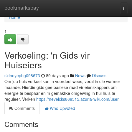
Home
bookmarksbay
Togg
navi
Home
1
Verkoeling: 'n Gids vir
Huiseiers
sidneyepbg098673
89 days ago
News
Discuss
Om jou huis verkoel kan 'n voordeel wees, veral in die warmer
maande. Hierdie gids gee basiese raad vir eienskappers om
energie te bespaar en 'n gemaklike omgewing in hul huis te
reguleer. Verken
https://nevelcks866515.azuria-wiki.com/user
Comments
Who Upvoted
Comments