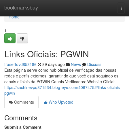
Home
bookmarksbay
Togg
navi
Home
1
Links Oficiais: PGWIN
frasertovd853186
89 days ago
News
Discuss
Esta página serve como hub oficial de verificação das nossas
redes e perfis externos, garantindo que você está seguindo os
canais oficiais da PGWIN Canais Verificados: Website Oficial:
https://sachinevpq371534.blog-eye.com/40674752/links-oficiais-
pgwin
Comments
Who Upvoted
Comments
Submit a Comment