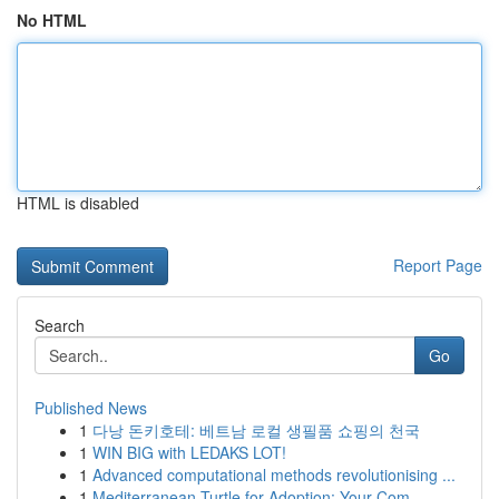
No HTML
HTML is disabled
Report Page
Search
Go
Published News
1
다낭 돈키호테: 베트남 로컬 생필품 쇼핑의 천국
1
WIN BIG with LEDAKS LOT!
1
Advanced computational methods revolutionising ...
1
Mediterranean Turtle for Adoption: Your Com...