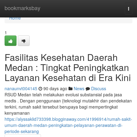
Home
bookmarksbay
Togg
navi
Home
1
Fasilitas Kesehatan Daerah
Medan : Tingkat Peningkatkan
Layanan Kesehatan di Era Kini
nanaunvt004145
90 days ago
News
Discuss
RSUD Medan telah melakukan evolusi substansial pada jasa
medis . Dengan penggunaan {teknologi mutakhir dan pendekatan
terkini, rumah sakit tersebut berupaya bagi mempertingkat
kenyamanan
https://alyssaklid733398.blogginaway.com/41996914/rumah-sakit-
umum-daerah-medan-peningkatan-pelayanan-perawatan-di-
periode-sekarang