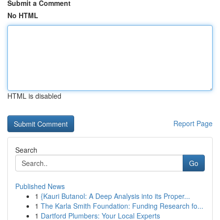
Submit a Comment
No HTML
HTML is disabled
Report Page
Search
Go
Published News
1
{Kauri Butanol: A Deep Analysis into its Proper...
1
The Karla Smith Foundation: Funding Research fo...
1
Dartford Plumbers: Your Local Experts