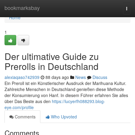
Home
bookmarksbay
Togg
navi
Home
1
Der ultimative Guide zu
Prerolls in Deutschland
alexiaqaso742939
88 days ago
News
Discuss
Ein Preroll ist ein Künstlerischer Ausdruck der Marihuana Kultur.
Zahlreiche Menschen in Deutschland genießen diese Methode
der Konsumierung von Hanf. In diesem Führer erfahren Sie alles
über Das Beste aus den
https://lucyerfh088293.blog-
eye.com/profile
Comments
Who Upvoted
Comments