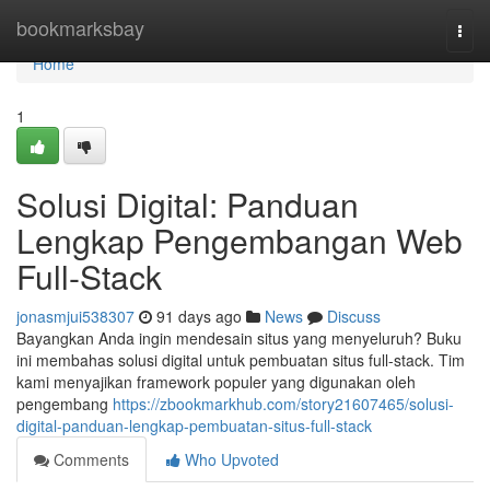
Home
bookmarksbay
Togg
navi
Home
1
Solusi Digital: Panduan
Lengkap Pengembangan Web
Full-Stack
jonasmjui538307
91 days ago
News
Discuss
Bayangkan Anda ingin mendesain situs yang menyeluruh? Buku
ini membahas solusi digital untuk pembuatan situs full-stack. Tim
kami menyajikan framework populer yang digunakan oleh
pengembang
https://zbookmarkhub.com/story21607465/solusi-
digital-panduan-lengkap-pembuatan-situs-full-stack
Comments
Who Upvoted