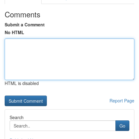
Comments
Submit a Comment
No HTML
HTML is disabled
Report Page
Search
Go