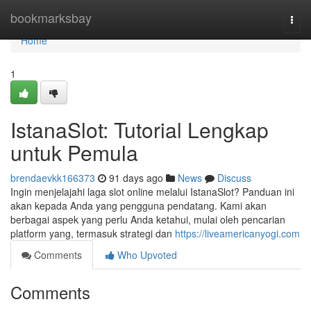
Home
bookmarksbay
Togg
navi
Home
1
IstanaSlot: Tutorial Lengkap
untuk Pemula
brendaevkk166373
91 days ago
News
Discuss
Ingin menjelajahi laga slot online melalui IstanaSlot? Panduan ini
akan kepada Anda yang pengguna pendatang. Kami akan
berbagai aspek yang perlu Anda ketahui, mulai oleh pencarian
platform yang, termasuk strategi dan
https://liveamericanyogi.com
Comments
Who Upvoted
Comments