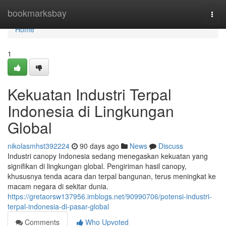
Home
bookmarksbay
Togg
navi
Home
1
Kekuatan Industri Terpal
Indonesia di Lingkungan
Global
nikolasmhst392224
90 days ago
News
Discuss
Industri canopy Indonesia sedang menegaskan kekuatan yang
signifikan di lingkungan global. Pengiriman hasil canopy,
khususnya tenda acara dan terpal bangunan, terus meningkat ke
macam negara di sekitar dunia.
https://gretaorsw137956.imblogs.net/90990706/potensi-industri-
terpal-indonesia-di-pasar-global
Comments
Who Upvoted