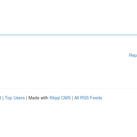
Rep
d
|
Top Users
| Made with
Kliqqi CMS
|
All RSS Feeds