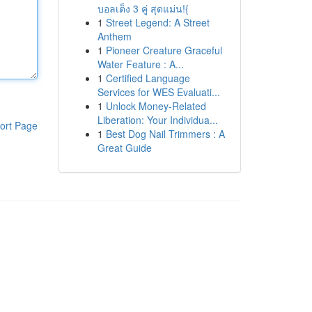
บอลเต็ง 3 คู่ สุดแม่น!{
1
Street Legend: A Street
Anthem
1
Pioneer Creature Graceful
Water Feature : A...
1
Certified Language
Services for WES Evaluati...
1
Unlock Money-Related
Liberation: Your Individua...
ort Page
1
Best Dog Nail Trimmers : A
Great Guide