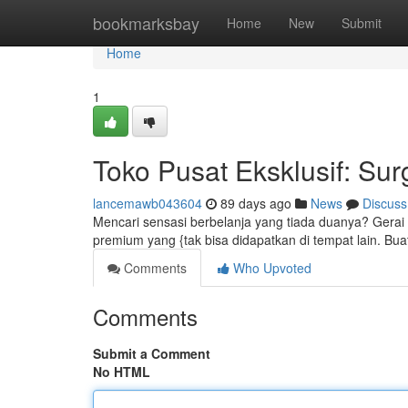
Home
bookmarksbay
Home
New
Submit
Home
1
Toko Pusat Eksklusif: Su
lancemawb043604
89 days ago
News
Discuss
Mencari sensasi berbelanja yang tiada duanya? Gerai 
premium yang {tak bisa didapatkan di tempat lain. Bua
Comments
Who Upvoted
Comments
Submit a Comment
No HTML