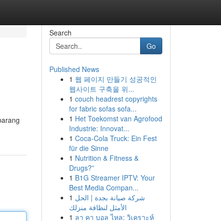
Search
Go
Published News
1
웹 페이지 만들기 성공적인
웹사이트 구축을 위...
1
couch headrest copyrights
for fabric sofas sofa...
1
Het Toekomst van Agrofood
 barang
Industrie: Innovat...
1
Coca-Cola Truck: Ein Fest
für die Sinne
1
Nutrition & Fitness &
Drugs?”
1
B1G Streamer IPTV: Your
Best Media Compan...
1
شركة صيانة بجدة | الحل
الأمثل لنظافة منزلك
1
ลา คา บอล ไหล: วิเคราะห์