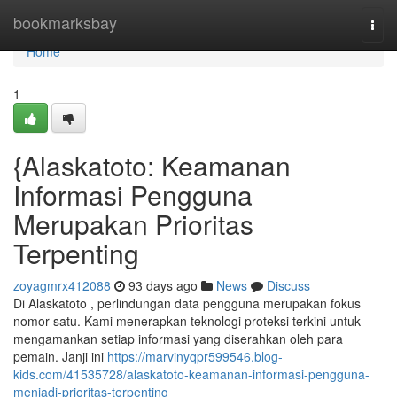
Home
bookmarksbay
Togg
navi
Home
1
{Alaskatoto: Keamanan
Informasi Pengguna
Merupakan Prioritas
Terpenting
zoyagmrx412088
93 days ago
News
Discuss
Di Alaskatoto , perlindungan data pengguna merupakan fokus
nomor satu. Kami menerapkan teknologi proteksi terkini untuk
mengamankan setiap informasi yang diserahkan oleh para
pemain. Janji ini
https://marvinyqpr599546.blog-
kids.com/41535728/alaskatoto-keamanan-informasi-pengguna-
menjadi-prioritas-terpenting