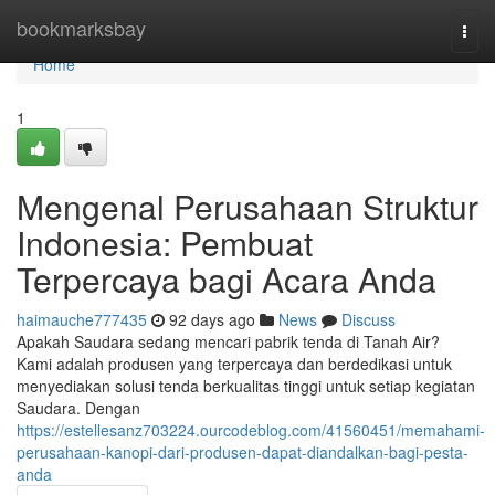
Home
bookmarksbay
Togg
navi
Home
1
Mengenal Perusahaan Struktur
Indonesia: Pembuat
Terpercaya bagi Acara Anda
haimauche777435
92 days ago
News
Discuss
Apakah Saudara sedang mencari pabrik tenda di Tanah Air?
Kami adalah produsen yang terpercaya dan berdedikasi untuk
menyediakan solusi tenda berkualitas tinggi untuk setiap kegiatan
Saudara. Dengan
https://estellesanz703224.ourcodeblog.com/41560451/memahami-
perusahaan-kanopi-dari-produsen-dapat-diandalkan-bagi-pesta-
anda