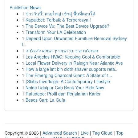
Published News
1
ข่าววันนี้: พายุใหญ่ เข้าสู่ พื้นที่ตอนใต้
1
Kapakbet: Terbaik & Terpercaya !
1
The Device V6: The Best Device Upgrade?
1
Transform Your LA Celebration
1
Depend Upon Unwanted Furniture Removal Sydney
f...
1
השתלות שיניים: המדריך המלא להצלחה
1
Los Angeles HVAC: Keeping Cool & Comfortable
1
Local Flower Delivery in Raleigh Near Atlantic Ave
1
How a large lint bin cloth shaver supports reta...
1
The Emerging Charcoal Giant: A State-of-t...
1
{Slabs Inverleigh: A Contemporary Lifestyle
1
Noida Udaipur Cab Book Your Ride Now
1
Ratudepo: Profil dan Perjalanan Karier
1
Besos Cart: La Guía
Copyright © 2026 |
Advanced Search
|
Live
|
Tag Cloud
|
Top