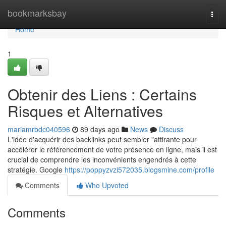
Home
bookmarksbay
Togg
navi
Home
1
Obtenir des Liens : Certains
Risques et Alternatives
mariamrbdc040596
89 days ago
News
Discuss
L'idée d'acquérir des backlinks peut sembler "attirante pour
accélérer le référencement de votre présence en ligne, mais il est
crucial de comprendre les inconvénients engendrés à cette
stratégie. Google
https://poppyzvzi572035.blogsmine.com/profile
Comments
Who Upvoted
Comments