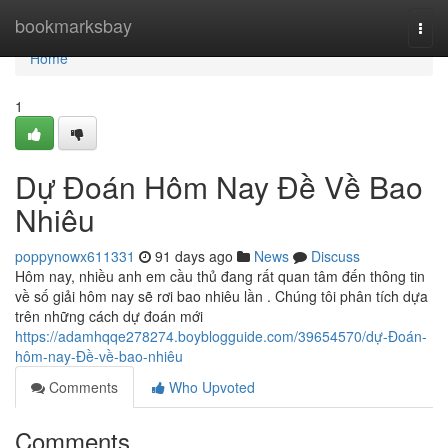
Home
bookmarksbay
Togg
navi
Home
1
Dự Đoán Hôm Nay Đề Về Bao
Nhiêu
poppynowx611331
91 days ago
News
Discuss
Hôm nay, nhiều anh em cầu thủ đang rất quan tâm đến thông tin
về số giải hôm nay sẽ rơi bao nhiêu lần . Chúng tôi phân tích dựa
trên những cách dự đoán mới
https://adamhqqe278274.boyblogguide.com/39654570/dự-Đoán-
hôm-nay-Đề-về-bao-nhiêu
Comments
Who Upvoted
Comments