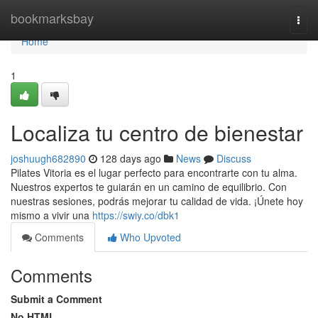
Home
bookmarksbay
Togg
navi
Home
1
Localiza tu centro de bienestar
joshuugh682890
128 days ago
News
Discuss
Pilates Vitoria es el lugar perfecto para encontrarte con tu alma.
Nuestros expertos te guiarán en un camino de equilibrio. Con
nuestras sesiones, podrás mejorar tu calidad de vida. ¡Únete hoy
mismo a vivir una
https://swiy.co/dbk1
Comments
Who Upvoted
Comments
Submit a Comment
No HTML