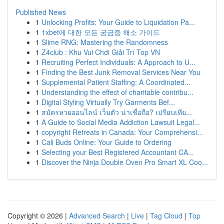
Published News
1
Unlocking Profits: Your Guide to Liquidation Pa...
1
1xbet에 대한 모든 궁금증 해소 가이드
1
Slime RNG: Mastering the Randomness
1
Z4club : Khu Vui Chơi Giải Trí Top VN
1
Recruiting Perfect Individuals: A Approach to U...
1
Finding the Best Junk Removal Services Near You
1
Supplemental Patient Staffing: A Coordinated...
1
Understanding the effect of charitable contribu...
1
Digital Styling Virtually Try Garments Bef...
1
สมัครหวยออนไลน์ เว็บตัว น่าเชื่อถือ? เปรียบเทีย...
1
A Guide to Social Media Addiction Lawsuit Legal...
1
copyright Retreats in Canada: Your Comprehensi...
1
Cali Buds Online: Your Guide to Ordering
1
Selecting your Best Registered Accountant CA...
1
Discover the Ninja Double Oven Pro Smart XL Coo...
Copyright © 2026 |
Advanced Search
|
Live
|
Tag Cloud
|
Top