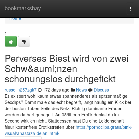
Home
bookmarksbay
Togg
navi
Home
1
Perverses Biest wird von zwei
Schw&auml;nzen
schonungslos durchgefickt
russelln257zgk7
172 days ago
News
Discuss
Es existiert wohl kaum etwas spannenderes als spitzenmäßige
Sexclips? Damit male das echt begreift, langt häufig ein Klick bei
der besten Tuben Seite des Netz. Richtig dominante Frauen
werden da hart genagelt. An 08/fifteen Erotik denkst du im
Second wirklich nicht. Stattdessen hast Du eine Leidenschaft
fileür kostenfreie Erotikstreifen über
https://pornoclips.gratis/pink-
visual/anastaza-delani.html/