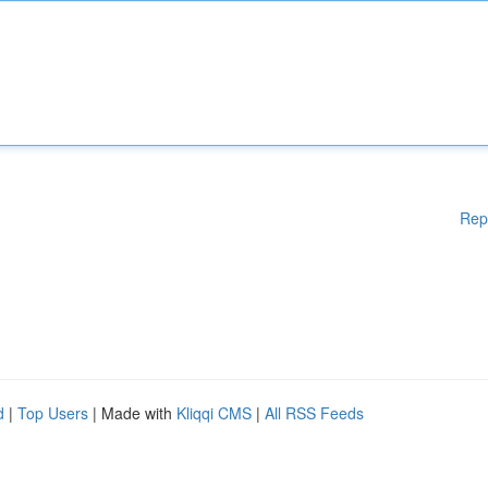
Rep
d
|
Top Users
| Made with
Kliqqi CMS
|
All RSS Feeds