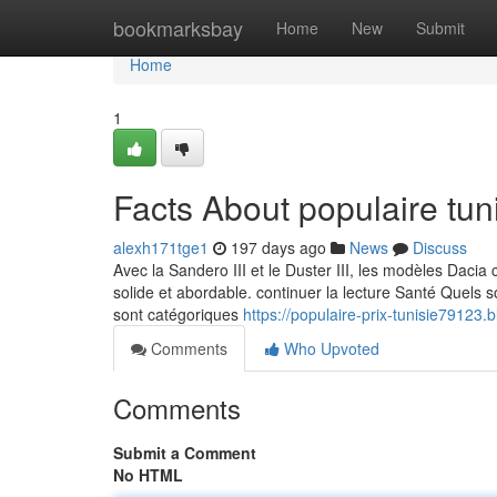
Home
bookmarksbay
Home
New
Submit
Home
1
Facts About populaire tun
alexh171tge1
197 days ago
News
Discuss
Avec la Sandero III et le Duster III, les modèles Dacia 
solide et abordable. continuer la lecture Santé Quels s
sont catégoriques
https://populaire-prix-tunisie79123.
Comments
Who Upvoted
Comments
Submit a Comment
No HTML