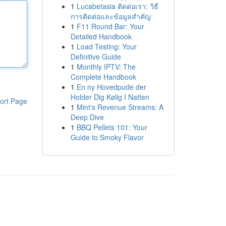
1
Lucabetasia ติดต่อเรา: วิธี
การติดต่อและข้อมูลสำคัญ
1
F11 Round Bar: Your
Detailed Handbook
1
Load Testing: Your
Definitive Guide
1
Monthly IPTV: The
Complete Handbook
1
En ny Hovedpude der
Holder Dig Kølig I Natten
ort Page
1
Mint's Revenue Streams: A
Deep Dive
1
BBQ Pellets 101: Your
Guide to Smoky Flavor