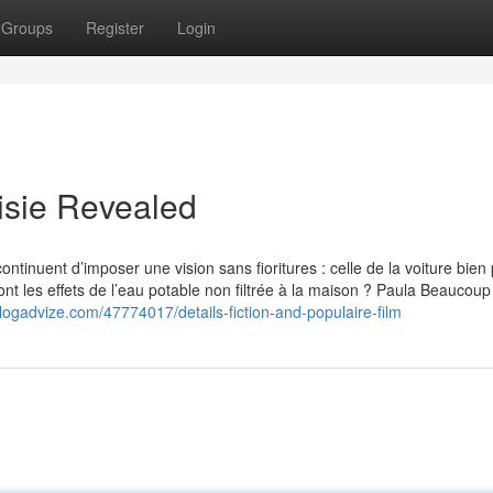
Groups
Register
Login
isie Revealed
continuent d’imposer une vision sans fioritures : celle de la voiture bie
ont les effets de l’eau potable non filtrée à la maison ? Paula Beaucou
blogadvize.com/47774017/details-fiction-and-populaire-film