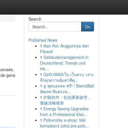
Search
Go
Published News
1
Ikan Koi: Anggunnya dan
Filosofi
1
Gebäudemanagement in
Deutschland: Trends und
He...
n pensée,
1
G2G1MAXเว็บ เว็บตรง: เจาะ
p de gens
ลึกทุกความคุ้มค่าที่คุ...
1
ดู ฟุตบอลสด ฟรี! ! Siam2Ball
อัพเดท ทีมตรงข...
1
护眼软件：告别屏幕疲劳，
重焕清晰视界
1
Energy Saving Upgrades
from a Professional Elec...
1
Poľovnícky e-shop: Váš
komplexný zdroj pre poľo...