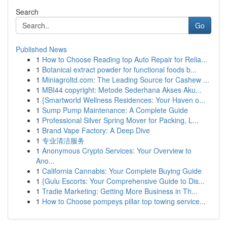
Search
Go
Published News
1
How to Choose Reading top Auto Repair for Relia...
1
Botanical extract powder for functional foods b...
1
Miniagroltd.com: The Leading Source for Cashew ...
1
MBI44 copyright: Metode Sederhana Akses Aku...
1
{Smartworld Wellness Residences: Your Haven o...
1
Sump Pump Maintenance: A Complete Guide
1
Professional Silver Spring Mover for Packing, L...
1
Brand Vape Factory: A Deep Dive
1
专业清洁服务
1
Anonymous Crypto Services: Your Overview to
Ano...
1
California Cannabis: Your Complete Buying Guide
1
{Gulu Escorts: Your Comprehensive Guide to Dis...
1
Tradie Marketing: Getting More Business in Th...
1
How to Choose pompeys pillar top towing service...