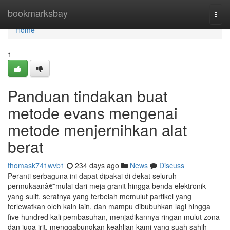
Home
bookmarksbay
Togg
navi
Home
1
Panduan tindakan buat
metode evans mengenai
metode menjernihkan alat
berat
thomask741wvb1
234 days ago
News
Discuss
Peranti serbaguna ini dapat dipakai di dekat seluruh
permukaanâ€”mulai dari meja granit hingga benda elektronik
yang sulit. seratnya yang terbelah memulut partikel yang
terlewatkan oleh kain lain, dan mampu dibubuhkan lagi hingga
five hundred kali pembasuhan, menjadikannya ringan mulut zona
dan juga irit. menggabungkan keahlian kami yang suah sahih