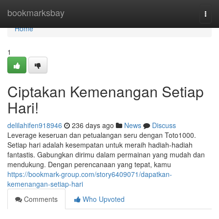
Home
bookmarksbay
Togg
navi
Home
1
Ciptakan Kemenangan Setiap
Hari!
delilahifen918946
236 days ago
News
Discuss
Leverage keseruan dan petualangan seru dengan Toto1000.
Setiap hari adalah kesempatan untuk meraih hadiah-hadiah
fantastis. Gabungkan dirimu dalam permainan yang mudah dan
mendukung. Dengan perencanaan yang tepat, kamu
https://bookmark-group.com/story6409071/dapatkan-
kemenangan-setiap-hari
Comments
Who Upvoted