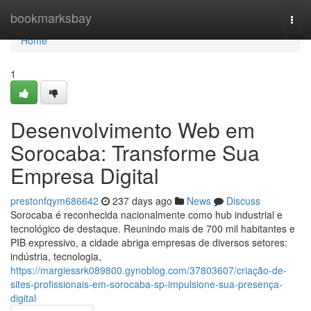
Home
bookmarksbay
Togg
navi
Home
1
Desenvolvimento Web em
Sorocaba: Transforme Sua
Empresa Digital
prestonfqym686642
237 days ago
News
Discuss
Sorocaba é reconhecida nacionalmente como hub industrial e
tecnológico de destaque. Reunindo mais de 700 mil habitantes e
PIB expressivo, a cidade abriga empresas de diversos setores:
indústria, tecnologia,
https://margiessrk089800.gynoblog.com/37803607/criação-de-
sites-profissionais-em-sorocaba-sp-impulsione-sua-presença-
digital