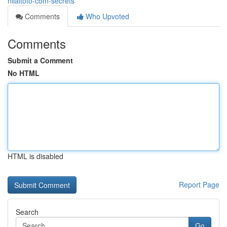
nilaitoto-com-secrets
Comments
Who Upvoted
Comments
Submit a Comment
No HTML
HTML is disabled
Report Page
Search
Go