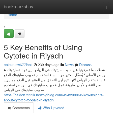
Home
bookmarksbay
Togg
navi
Home
1
5 Key Benefits of Using
Cytotec in Riyadh
epicurusw677lhb1
239 days ago
News
Discuss
4 شغلات ما تعرفينها عن حبوب سايتوتك في الرياض أين تجد +سايتوتك
الرياض الأصلي؟ يُفضّل الكثير من النساء استخدام +حبوب سايتوتك الدفع
عند الاستلام الرياض لأنها تتيح لهن التحقق من المنتج قبل الدفع مما يزيد
من الثقة والأمان. طريقة عمل +حبوب سايتوتك في الرياض تُستخدم
+حبوب سايتوتك في الرياض
https://caiden7999k.newbigblog.com/45439000/8-key-insights-
about-cytotec-for-sale-in-riyadh
Comments
Who Upvoted