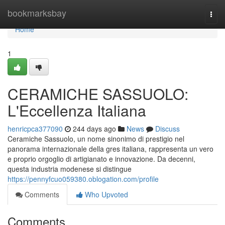
Home
bookmarksbay
Togg
navi
Home
1
CERAMICHE SASSUOLO:
L'Eccellenza Italiana
henricpca377090
244 days ago
News
Discuss
Ceramiche Sassuolo, un nome sinonimo di prestigio nel
panorama internazionale della gres italiana, rappresenta un vero
e proprio orgoglio di artigianato e innovazione. Da decenni,
questa industria modenese si distingue
https://pennyfcuo059380.oblogation.com/profile
Comments
Who Upvoted
Comments