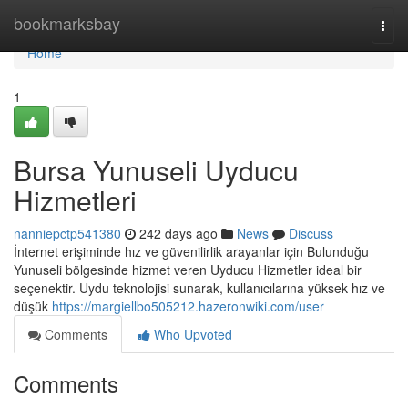
Home
bookmarksbay
Togg
navi
Home
1
Bursa Yunuseli Uyducu
Hizmetleri
nanniepctp541380
242 days ago
News
Discuss
İnternet erişiminde hız ve güvenilirlik arayanlar için Bulunduğu
Yunuseli bölgesinde hizmet veren Uyducu Hizmetler ideal bir
seçenektir. Uydu teknolojisi sunarak, kullanıcılarına yüksek hız ve
düşük
https://margiellbo505212.hazeronwiki.com/user
Comments
Who Upvoted
Comments