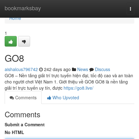
Home
bookmarksbay
Togg
navi
Home
1
GO8
aishalcus796742
242 days ago
News
Discuss
GO8 – Nền tảng giải trí trực tuyến hiện đại, tốc độ cao và an toàn
cho người chơi Việt Nam 1. Giới thiệu về GO8 GO8 là nền tảng
giải trí trực tuyến uy tín, được
https://go8.live/
Comments
Who Upvoted
Comments
Submit a Comment
No HTML