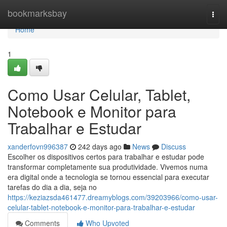
Home
bookmarksbay
Togg
navi
Home
1
Como Usar Celular, Tablet,
Notebook e Monitor para
Trabalhar e Estudar
xanderfovn996387
242 days ago
News
Discuss
Escolher os dispositivos certos para trabalhar e estudar pode
transformar completamente sua produtividade. Vivemos numa
era digital onde a tecnologia se tornou essencial para executar
tarefas do dia a dia, seja no
https://keziazsda461477.dreamyblogs.com/39203966/como-usar-
celular-tablet-notebook-e-monitor-para-trabalhar-e-estudar
Comments
Who Upvoted