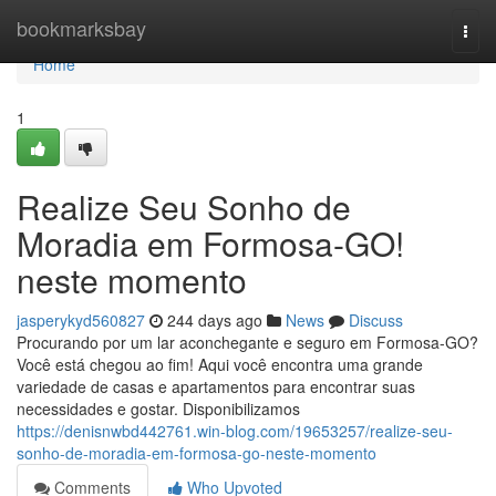
Home
bookmarksbay
Togg
navi
Home
1
Realize Seu Sonho de
Moradia em Formosa-GO!
neste momento
jasperykyd560827
244 days ago
News
Discuss
Procurando por um lar aconchegante e seguro em Formosa-GO?
Você está chegou ao fim! Aqui você encontra uma grande
variedade de casas e apartamentos para encontrar suas
necessidades e gostar. Disponibilizamos
https://denisnwbd442761.win-blog.com/19653257/realize-seu-
sonho-de-moradia-em-formosa-go-neste-momento
Comments
Who Upvoted