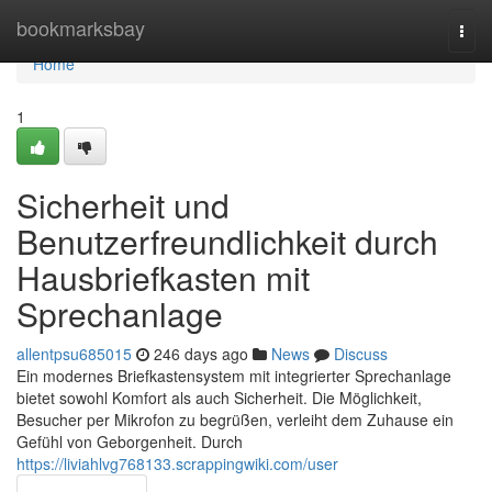
Home
bookmarksbay
Togg
navi
Home
1
Sicherheit und
Benutzerfreundlichkeit durch
Hausbriefkasten mit
Sprechanlage
allentpsu685015
246 days ago
News
Discuss
Ein modernes Briefkastensystem mit integrierter Sprechanlage
bietet sowohl Komfort als auch Sicherheit. Die Möglichkeit,
Besucher per Mikrofon zu begrüßen, verleiht dem Zuhause ein
Gefühl von Geborgenheit. Durch
https://liviahlvg768133.scrappingwiki.com/user