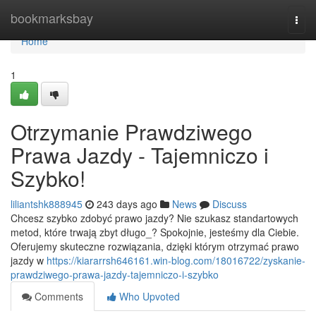
Home
bookmarksbay
Togg
navi
Home
1
Otrzymanie Prawdziwego
Prawa Jazdy - Tajemniczo i
Szybko!
liliantshk888945
243 days ago
News
Discuss
Chcesz szybko zdobyć prawo jazdy? Nie szukasz standartowych
metod, które trwają zbyt długo_? Spokojnie, jesteśmy dla Ciebie.
Oferujemy skuteczne rozwiązania, dzięki którym otrzymać prawo
jazdy w
https://kiararrsh646161.win-blog.com/18016722/zyskanie-
prawdziwego-prawa-jazdy-tajemniczo-i-szybko
Comments
Who Upvoted