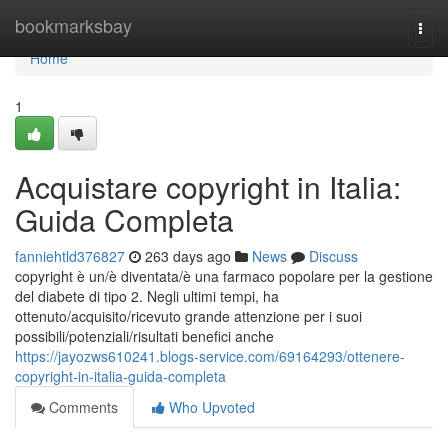
Home
bookmarksbay
Togg
navi
Home
1
Acquistare copyright in Italia:
Guida Completa
fanniehtld376827
263 days ago
News
Discuss
copyright è un/è diventata/è una farmaco popolare per la gestione
del diabete di tipo 2. Negli ultimi tempi, ha
ottenuto/acquisito/ricevuto grande attenzione per i suoi
possibili/potenziali/risultati benefici anche
https://jayozws610241.blogs-service.com/69164293/ottenere-
copyright-in-italia-guida-completa
Comments
Who Upvoted