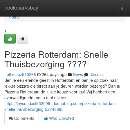
Home
bookmarksbay
Togg
navi
Home
1
Pizzeria Rotterdam: Snelle
Thuisbezorging ????
nettiesfuz575268
264 days ago
News
Discuss
Ben je een etende-geest in Rotterdam en ben je op zoek naar
lekker pizza's die direct aan je deuren worden bezorgd? Dan is
Pizzeria Rotterdam de juiste keuze voor jou! Wij hebben een
overweldigende menu met diverse
https://jaysondxcf952099.tribunablog.com/pizzeria-rotterdam-
snelle-thuisbezorging-52743695
Comments
Who Upvoted