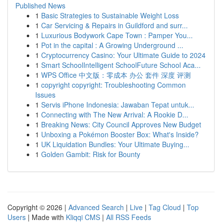
Published News
1
Basic Strategies to Sustainable Weight Loss
1
Car Servicing & Repairs in Guildford and surr...
1
Luxurious Bodywork Cape Town : Pamper You...
1
Pot in the capital : A Growing Underground ...
1
Cryptocurrency Casino: Your Ultimate Guide to 2024
1
Smart SchoolIntelligent SchoolFuture School Aca...
1
WPS Office 中文版：零成本 办公 套件 深度 评测
1
copyright copyright: Troubleshooting Common
Issues
1
Servis iPhone Indonesia: Jawaban Tepat untuk...
1
Connecting with The New Arrival: A Rookie D...
1
Breaking News: City Council Approves New Budget
1
Unboxing a Pokémon Booster Box: What's Inside?
1
UK Liquidation Bundles: Your Ultimate Buying...
1
Golden Gambit: Risk for Bounty
Copyright © 2026 |
Advanced Search
|
Live
|
Tag Cloud
|
Top
Users
| Made with
Kliqqi CMS
|
All RSS Feeds