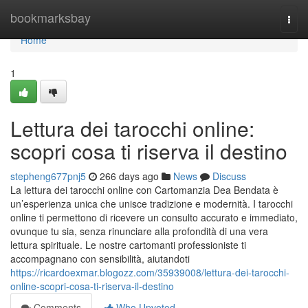
Home
bookmarksbay
Togg
navi
Home
1
Lettura dei tarocchi online:
scopri cosa ti riserva il destino
stepheng677pnj5
266 days ago
News
Discuss
La lettura dei tarocchi online con Cartomanzia Dea Bendata è
un’esperienza unica che unisce tradizione e modernità. I tarocchi
online ti permettono di ricevere un consulto accurato e immediato,
ovunque tu sia, senza rinunciare alla profondità di una vera
lettura spirituale. Le nostre cartomanti professioniste ti
accompagnano con sensibilità, aiutandoti
https://ricardoexmar.blogozz.com/35939008/lettura-dei-tarocchi-
online-scopri-cosa-ti-riserva-il-destino
Comments
Who Upvoted