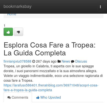
Home
bookmarksbay
Togg
navi
Home
1
Esplora Cosa Fare a Tropea:
La Guida Completa
finnianpxiu078588
267 days ago
News
Discuss
Tropea, un gioiello in Calabria, ti aspetta con le sue spiagge
dorate, i suoi panorami mozzafiato e la sua atmosfera allegra.
Volete un viaggio indimenticabile, ecco una selezione ragionata di
cosa fare a Tropea.
https://larafusx586401.therainblog.com/36971048/scopri-cosa-
fare-a-tropea-la-guida-completa
Comments
Who Upvoted