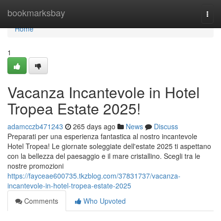
Home
bookmarksbay
Togg
navi
Home
1
Vacanza Incantevole in Hotel
Tropea Estate 2025!
adamcczb471243
265 days ago
News
Discuss
Preparati per una esperienza fantastica al nostro incantevole
Hotel Tropea! Le giornate soleggiate dell'estate 2025 ti aspettano
con la bellezza del paesaggio e il mare cristallino. Scegli tra le
nostre promozioni
https://fayceae600735.tkzblog.com/37831737/vacanza-
incantevole-in-hotel-tropea-estate-2025
Comments
Who Upvoted