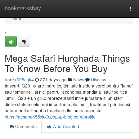
Home
bookmarksbay
Togg
navi
Home
1
Mega Safari Hurghada Things
To Know Before You Buy
frankx098agk4
271 days ago
News
Discuss
In scurt, G20 nu are mare legitimitate inside a vorbi pentru "lume"
sau "omenire", si nici pentru "economia mondiala" sau "politica
lumii". G20 e un grup reprezentand intre jumatate si un sfert
dintre statele cele mai importante ale lumii, treatment prin insasi
natura notiunii sunt o fractiune din lumea aceasta.
https://aesopa455xkx0.popup-blog.com/profile
Comments
Who Upvoted