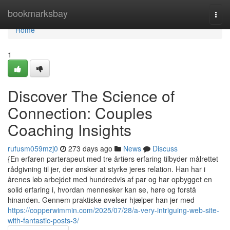
Home
bookmarksbay
Togg
navi
Home
1
Discover The Science of
Connection: Couples
Coaching Insights
rufusm059mzj0
273 days ago
News
Discuss
{En erfaren parterapeut med tre årtiers erfaring tilbyder målrettet
rådgivning til jer, der ønsker at styrke jeres relation. Han har i
årenes løb arbejdet med hundredvis af par og har opbygget en
solid erfaring i, hvordan mennesker kan se, høre og forstå
hinanden. Gennem praktiske øvelser hjælper han jer med
https://copperwimmin.com/2025/07/28/a-very-intriguing-web-site-
with-fantastic-posts-3/