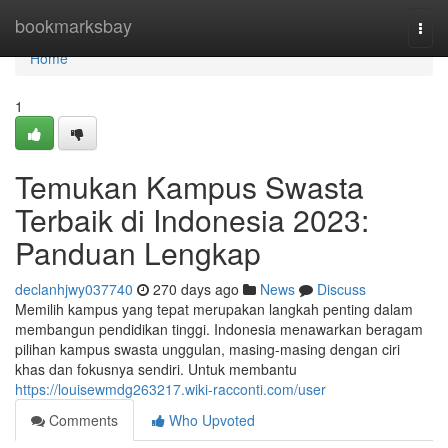
Home
bookmarksbay
Togg
navi
Home
1
Temukan Kampus Swasta
Terbaik di Indonesia 2023:
Panduan Lengkap
declanhjwy037740
270 days ago
News
Discuss
Memilih kampus yang tepat merupakan langkah penting dalam
membangun pendidikan tinggi. Indonesia menawarkan beragam
pilihan kampus swasta unggulan, masing-masing dengan ciri
khas dan fokusnya sendiri. Untuk membantu
https://louisewmdg263217.wiki-racconti.com/user
Comments
Who Upvoted