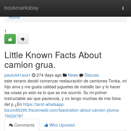
Home
bookmarksbay
Togg
navi
Home
1
Little Known Facts About
camion grua.
paulu441ava1
274 days ago
News
Discuss
este verano decidí comenzar restauración de camiones Tonka, mi
hijo ama y me gusta calidad juguetes de metallic tan y lo hacer
las cosas yo esto es lo que se me ocurrió. Su mi primer
instructable así que paciencia, y no tengo muchas de mis fotos
del p ¿En
https://tarot-whatsapp-
bizum85295.thezenweb.com/fascination-about-camion-pluma-
76626787
Comments
Who Upvoted