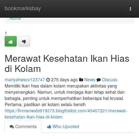
Home
bookmarksbay
Togg
navi
Home
1
Merawat Kesehatan Ikan Hias
di Kolam
mariyahwscv123747
275 days ago
News
Discuss
Memiliki ikan hias dalam kolam merupakan aktivitas yang
menyenangkan. Namun, untuk menjaga ikan tetap sehat dan
bahagia, penting untuk memperhatikan beberapa hal krusial.
Pertama, pastikan air kolam selalu bersih
https://finnianwxbi919275.blogthisbiz.com/45407221/merawat-
kesehatan-ikan-hias-di-kolam
Comments
Who Upvoted