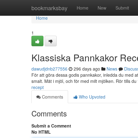
Home
bookmarksbay
Home
New
Submit
Home
1
Klassiska Pannkakor Rec
dawudjdnb277556
296 days ago
News
Discus
För att göra dessa godis pannkakor, inledda du med att k
smalt. Mät i mjöl, och för med milt mjölken. Rör tills du
recept
Comments
Who Upvoted
Comments
Submit a Comment
No HTML