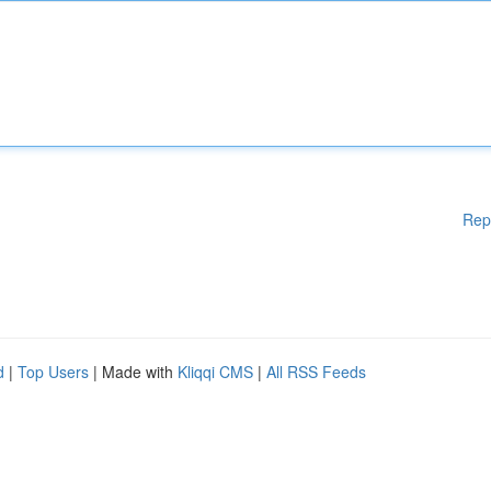
Rep
d
|
Top Users
| Made with
Kliqqi CMS
|
All RSS Feeds