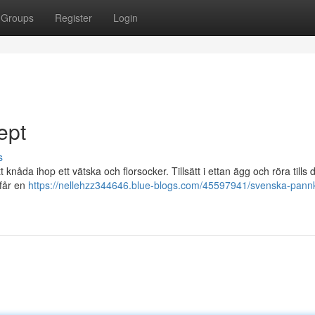
Groups
Register
Login
ept
s
nåda ihop ett vätska och florsocker. Tillsätt i ettan ägg och röra tills d
 får en
https://nellehzz344646.blue-blogs.com/45597941/svenska-pann