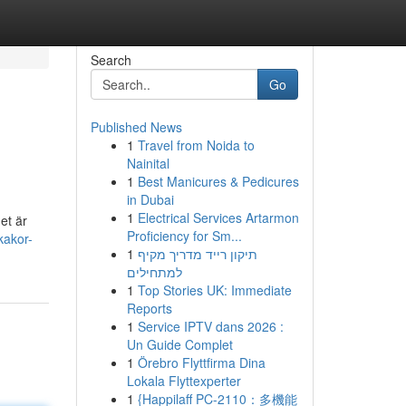
Search
Go
Published News
1
Travel from Noida to
Nainital
1
Best Manicures & Pedicures
in Dubai
1
Electrical Services Artarmon
et är
Proficiency for Sm...
kakor-
1
תיקון רייד מדריך מקיף
למתחילים
1
Top Stories UK: Immediate
Reports
1
Service IPTV dans 2026 :
Un Guide Complet
1
Örebro Flyttfirma Dina
Lokala Flyttexperter
1
{Happilaff PC-2110：多機能