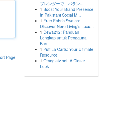
ブレンダーで、バラン...
1
Boost Your Brand Presence
In Pakistani Social M...
1
Free Fabric Swatch:
Discover Nero Living's Luxu...
1
Dewa212: Panduan
Lengkap untuk Pengguna
Baru
1
Puff La Carts: Your Ultimate
Resource
ort Page
1
Omeglatv.net: A Closer
Look