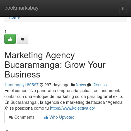
Home
bookmarksbay
Togg
navi
Home
1
Marketing Agency
Bucaramanga: Grow Your
Business
ihannaqojy189567
297 days ago
News
Discuss
En el competitivo panorama empresarial actual, es fundamental
contar con una enfoque de marketing sólida para lograr el éxito.
En Bucaramanga , la agencia de marketing destacada "Agencia
X" se posiciona como tu
https://www.kolectiva.co/
Comments
Who Upvoted