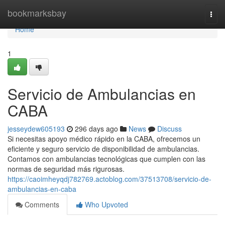
Home
bookmarksbay
Togg
navi
Home
1
Servicio de Ambulancias en
CABA
jesseydew605193
296 days ago
News
Discuss
Si necesitas apoyo médico rápido en la CABA, ofrecemos un
eficiente y seguro servicio de disponibilidad de ambulancias.
Contamos con ambulancias tecnológicas que cumplen con las
normas de seguridad más rigurosas.
https://caoimheyqdj782769.actoblog.com/37513708/servicio-de-
ambulancias-en-caba
Comments
Who Upvoted