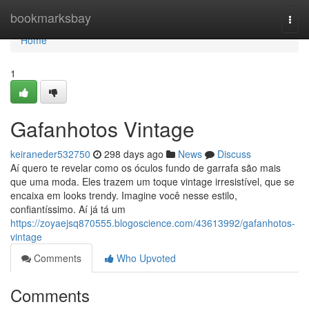
Home
bookmarksbay
Togg
navi
Home
1
Gafanhotos Vintage
keiraneder532750
298 days ago
News
Discuss
Aí quero te revelar como os óculos fundo de garrafa são mais
que uma moda. Eles trazem um toque vintage irresistível, que se
encaixa em looks trendy. Imagine você nesse estilo,
confiantíssimo. Aí já tá um
https://zoyaejsq870555.blogoscience.com/43613992/gafanhotos-
vintage
Comments
Who Upvoted
Comments