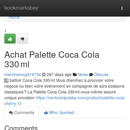
Home
bookmarksbay
Togg
navi
Home
1
Achat Palette Coca Cola
330 ml
marvinemxg919734
297 days ago
News
Discuss
1️⃣ battoir Coca Cola 330 ml Vous cherchez à procurer votre
négoce ou bien votre événement en compagnie de sûrs boissons
classiques ? La Palette Coca Cola 330 ml vous-même assure
unique provision
https://centovinipolska.com/product/palette-coca-
cherry-1l/
Comments
Who Upvoted
Comments