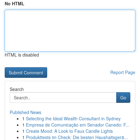
No HTML
HTML is disabled
Report Page
Search
Go
Published News
1
Selecting the Ideal Wealth Consultant in Sydney
1
Empresa de Comunicação em Senador Canedo: F...
1
Create Mood: A Look to Faux Candle Lights
1
Produkttests im Check: Die besten Haushaltsgerä...