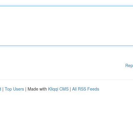
Rep
d
|
Top Users
| Made with
Kliqqi CMS
|
All RSS Feeds